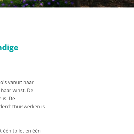
ndige
o's vanuit haar
 haar winst. De
 is. De
derd: thuiswerken is
één toilet en één