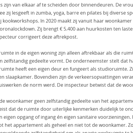
 zijn van elkaar af te scheiden door binnendeuren. De vro
ij lesgeeft in zumba, yoga, barre en pilates bij diverse sp
ij kookworkshops. In 2020 maakt zij vanuit haar woonkamer 
oronalockdown. Zij brengt € 5.400 aan huurkosten ten laste 
ecteur corrigeert deze aftrekpost.
imte in de eigen woning zijn alleen aftrekbaar als die ruim
n zelfstandig gedeelte vormt. De onderneemster stelt dat
ruimte heeft een eigen deur en fungeert als studioruimte. Z
en slaapkamer. Bovendien zijn de verkeersopvattingen ver
huiswerken de norm werd. De inspecteur betwist dat de woon
 de woonkamer geen zelfstandig gedeelte van het appartem
reist dat de ruimte door uiterlijke kenmerken duidelijk te on
 eigen opgang of ingang én eigen sanitaire voorzieningen. H
 het appartement als geheel en niet tot de woonkamer. Zon