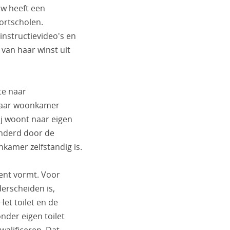
uw heeft een
ortscholen.
instructievideo's en
van haar winst uit
te naar
 haar woonkamer
ij woont naar eigen
anderd door de
kamer zelfstandig is.
ent vormt. Voor
derscheiden is,
et toilet en de
der eigen toilet