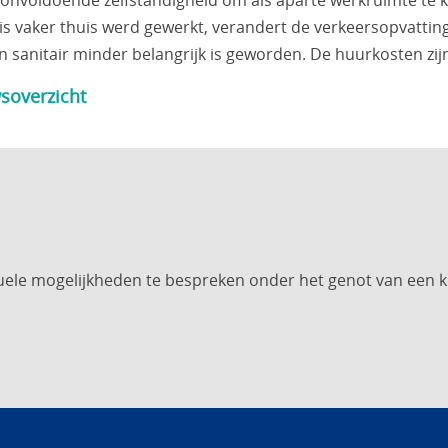
nvoldoende zelfstandigheid om als aparte werkruimte te kw
is vaker thuis werd gewerkt, verandert de verkeersopvattin
 sanitair minder belangrijk is geworden. De huurkosten zijn
soverzicht
uele mogelijkheden te bespreken onder het genot van een k