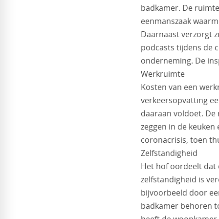
badkamer. De ruimtes
eenmanszaak waarmee z
Daarnaast verzorgt z
podcasts tijdens de c
onderneming. De insp
Werkruimte
Kosten van een werkru
verkeersopvatting ee
daaraan voldoet. De 
zeggen in de keuken 
coronacrisis, toen t
Zelfstandigheid
Het hof oordeelt dat
zelfstandigheid is ve
bijvoorbeeld door een
badkamer behoren tot