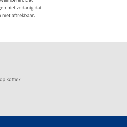
alificeren. Dat
gen niet zodanig dat
 niet aftrekbaar.
op koffie?