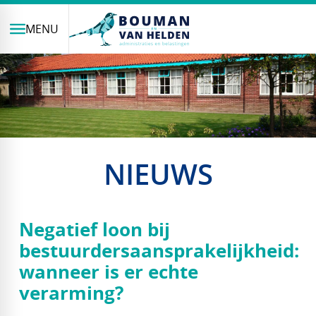
MENU
NIEUWS
Negatief loon bij
bestuurdersaansprakelijkheid:
wanneer is er echte
verarming?