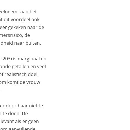
deelneemt aan het
t dit voordeel ook
meer gekeken naar de
ersrisico, de
dheid naar buiten.
€ 203) is marginaal en
onde getallen en veel
f realistisch doel.
aarom komt de vrouw
.
er door haar niet te
l te doen. De
levant als er geen
d om aanvullende