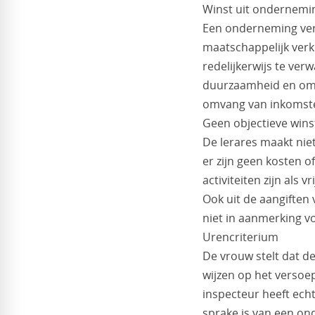
Winst uit ondernemi
Een onderneming vere
maatschappelijk verk
redelijkerwijs te ve
duurzaamheid en omv
omvang van inkomsten
Geen objectieve win
De lerares maakt niet
er zijn geen kosten o
activiteiten zijn als 
Ook uit de aangiften 
niet in aanmerking vo
Urencriterium
De vrouw stelt dat d
wijzen op het versoe
inspecteur heeft echt
sprake is van een o