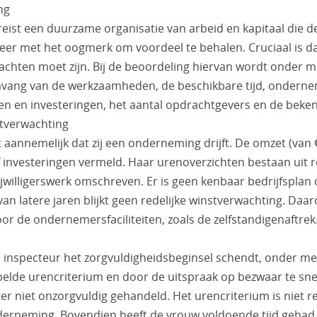
ng
ist een duurzame organisatie van arbeid en kapitaal die 
eer met het oogmerk om voordeel te behalen. Cruciaal is da
rwachten moet zijn. Bij de beoordeling hiervan wordt onder 
ang van de werkzaamheden, de beschikbare tijd, ondernem
 en investeringen, het aantal opdrachtgevers en de beken
stverwachting
 aannemelijk dat zij een onderneming drijft. De omzet (van 
f investeringen vermeld. Haar urenoverzichten bestaan uit r
vrijwilligerswerk omschreven. Er is geen kenbaar bedrijfsplan o
van latere jaren blijkt geen redelijke winstverwachting. D
or de ondernemersfaciliteiten, zoals de zelfstandigenaftrek
e inspecteur het zorgvuldigheidsbeginsel schendt, onder me
pelde urencriterium en door de uitspraak op bezwaar te sne
er niet onzorgvuldig gehandeld. Het urencriterium is niet re
nderneming. Bovendien heeft de vrouw voldoende tijd geha