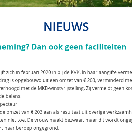
NIEUWS
eming? Dan ook geen faciliteiten
ft zich in februari 2020 in bij de KVK. In haar aangifte vermeld
rag is opgebouwd uit een omzet van € 203, verminderd met
verhoogd met de MKB-winstvrijstelling. Zij vermeldt geen ko
de balans.
specteur
de omzet van € 203 aan als resultaat uit overige werkzaam
ten niet toe. De vrouw maakt bezwaar, maar dit wordt onge
art haar beroep ongegrond.