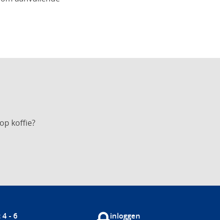
op koffie?
 4 - 6
inloggen