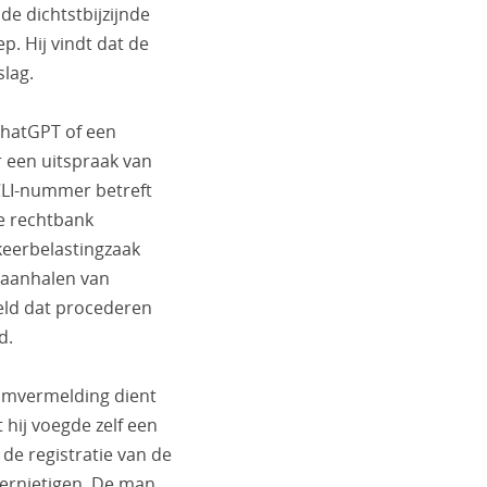
de dichtstbijzijnde
p. Hij vindt dat de
lag.
ChatGPT of een
r een uitspraak van
CLI-nummer betreft
de rechtbank
keerbelastingzaak
t aanhalen van
eld dat procederen
d.
amvermelding dient
 hij voegde zelf een
 de registratie van de
vernietigen. De man