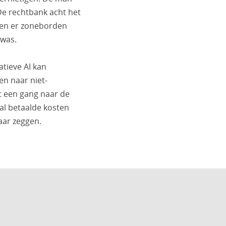
De rechtbank acht het
nden er zoneborden
 was.
atieve AI kan
en naar niet-
lt een gang naar de
al betaalde kosten
aar zeggen.