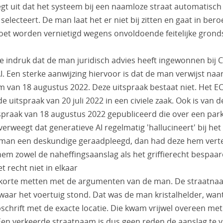
t uit dat het systeem bij een naamloze straat automatisch 
electeert. De man laat het er niet bij zitten en gaat in beroe
et worden vernietigd wegens onvoldoende feitelijke gronds
e indruk dat de man juridisch advies heeft ingewonnen bij 
. Een sterke aanwijzing hiervoor is dat de man verwijst naa
van 18 augustus 2022. Deze uitspraak bestaat niet. Het E
e uitspraak van 20 juli 2022 in een civiele zaak. Ook is van 
raak van 18 augustus 2022 gepubliceerd die over een par
erweegt dat generatieve AI regelmatig 'hallucineert' bij he
 man een deskundige geraadpleegd, dan had deze hem vert
hem zowel de naheffingsaanslag als het griffierecht bespaar
et recht niet in elkaar
korte metten met de argumenten van de man. De straatna
s waar het voertuig stond. Dat was de man kristalhelder, want
epschrift met de exacte locatie. Die kwam vrijwel overeen met
en verkeerde straatnaam is dus geen reden de aanslag te 