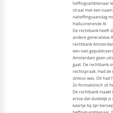
heffingsambtenaar leg
straat met een naam s
naheffingsaanslag mo
Hallucinerende AI
De rechtbank heeft d
andere generatieve AI
rechtbank Amsterdam 
een niet-gepubliceerd
Amsterdam geen uitsp
gaat. De rechtbank ov
rechtspraak. Had de
zinloos was. Dit had 
Zo formalistisch zit h
De rechtbank maakt 
ertoe dat duidelijk i
kaartje bij zijn bero
heffingsambtenaar. E